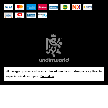
Al navegar por este sitio
aceptás el uso de cookies
para agilizar tu
experiencia de compra.
Entendido
Copyright Underworld - 30707009892 - 2026. Todos los derechos
reservados.
Defensa de las y los consumidores. Para reclamos
ingresá acá.
/
Botón de arrepentimiento