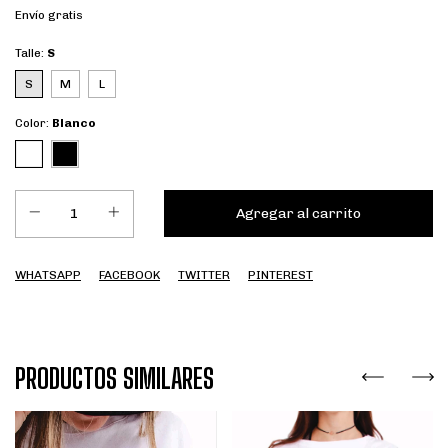
Envío gratis
Talle:
S
S
M
L
Color:
Blanco
WHATSAPP
FACEBOOK
TWITTER
PINTEREST
PRODUCTOS SIMILARES