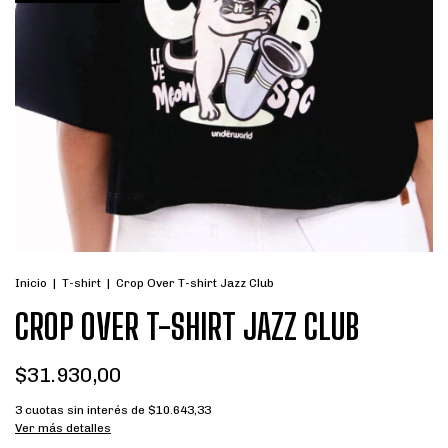
Inicio
|
T-shirt
|
Crop Over T-shirt Jazz Club
CROP OVER T-SHIRT JAZZ CLUB
$31.930,00
3
cuotas sin interés de
$10.643,33
Ver más detalles